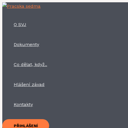
Přeskočit
na
obsah
O SVJ
Dokumenty
Co dělat, když..
Hlášení závad
Kontakty
PŘIHLÁŠENÍ