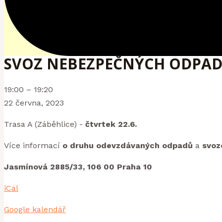
SVOZ NEBEZPEČNÝCH ODPADŮ
Svoz
19:00
–
19:20
nebezpečných
22 června, 2023
odpadů
Trasa A (Záběhlice) -
čtvrtek 22.6.
(Jasmínová
pod
Více informací
o druhu odevzdávaných odpadů
a
svoz
č.33
Jasmínová 2885/33, 106 00 Praha 10
x
Přesličková)
iCal
Google kalendář